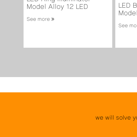
LED B
Model Alloy 12 LED
Model
See more
See mo
we will solve 