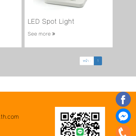
LED Spot Light
See more
หน้า :
1
.th.com